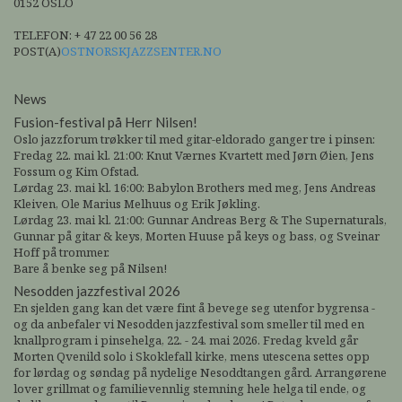
0152 OSLO
TELEFON: + 47 22 00 56 28
POST(A)
OSTNORSKJAZZSENTER.NO
News
Fusion-festival på Herr Nilsen!
Oslo jazzforum trøkker til med gitar-eldorado ganger tre i pinsen:
Fredag 22. mai kl. 21:00: Knut Værnes Kvartett med Jørn Øien, Jens
Fossum og Kim Ofstad.
Lørdag 23. mai kl. 16:00: Babylon Brothers med meg, Jens Andreas
Kleiven, Ole Marius Melhuus og Erik Jøkling.
Lørdag 23. mai kl. 21:00: Gunnar Andreas Berg & The Supernaturals,
Gunnar på gitar & keys, Morten Huuse på keys og bass, og Sveinar
Hoff på trommer.
Bare å benke seg på Nilsen!
Nesodden jazzfestival 2026
En sjelden gang kan det være fint å bevege seg utenfor bygrensa -
og da anbefaler vi Nesodden jazzfestival som smeller til med en
knallprogram i pinsehelga, 22. - 24. mai 2026. Fredag kveld går
Morten Qvenild solo i Skoklefall kirke, mens utescena settes opp
for lørdag og søndag på nydelige Nesoddtangen gård. Arrangørene
lover grillmat og familievennlig stemning hele helga til ende, og