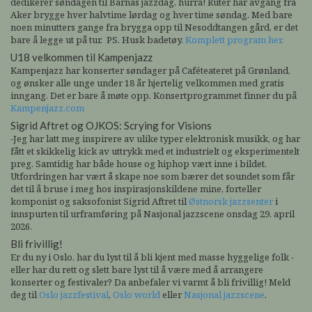
dedikerer søndagen til Barnas jazzdag, hurra! Ruter har avgang fra
Aker brygge hver halvtime lørdag og hver time søndag. Med bare
noen minutters gange fra brygga opp til Nesoddtangen gård, er det
bare å legge ut på tur. PS. Husk badetøy.
Komplett program her.
U18 velkommen til Kampenjazz
Kampenjazz har konserter søndager på Caféteateret på Grønland,
og ønsker alle unge under 18 år hjertelig velkommen med gratis
inngang. Det er bare å møte opp. Konsertprogrammet finner du på
Kampenjazz.com
Sigrid Aftret og OJKOS: Scrying for Visions
-Jeg
har latt meg inspirere av ulike typer elektronisk musikk, og har
fått et skikkelig kick av uttrykk med et industrielt og eksperimentelt
preg. Samtidig har både house og hiphop vært inne i bildet.
Utfordringen har vært å skape noe som bærer det soundet som får
det til å bruse i meg hos inspirasjonskildene mine, forteller
komponist og saksofonist Sigrid Aftret til
Østnorsk jazzsenter
i
innspurten til urframføring på Nasjonal jazzscene onsdag 29. april
2026.
Bli frivillig!
Er du ny i Oslo, har du lyst til å bli kjent med masse hyggelige folk -
eller har du rett og slett bare lyst til å være med å arrangere
konserter og festivaler? Da anbefaler vi varmt å bli frivillig! Meld
deg til
Oslo jazzfestival
,
Oslo world
eller
Nasjonal jazzscene
.